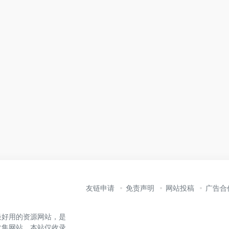
友链申请
免责声明
网站投稿
广告合
最好用的资源网站，是
收集网站。本站仅收录