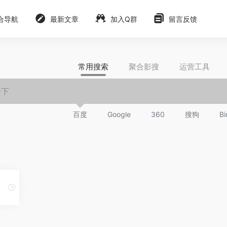
合导航
最新文章
加入Q群
留言反馈
常用搜索
聚合影搜
运营工具
百度
Google
360
搜狗
Bi