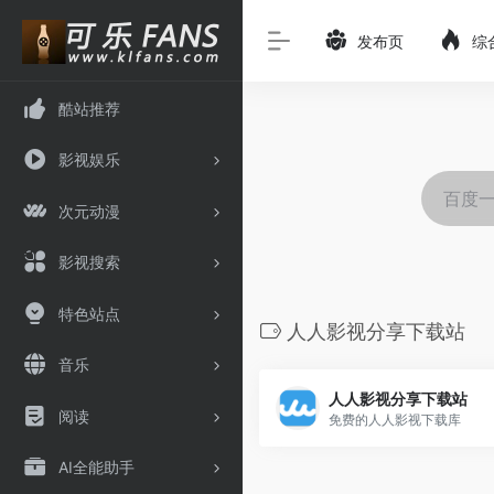
发布页
综
酷站推荐
影视娱乐
次元动漫
影视搜索
特色站点
人人影视分享下载站
音乐
人人影视分享下载站
阅读
免费的人人影视下载库
AI全能助手