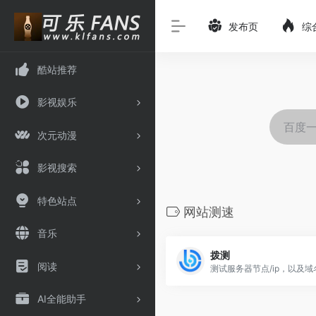
发布页
综
酷站推荐
影视娱乐
次元动漫
影视搜索
特色站点
网站测速
音乐
拨测
阅读
AI全能助手