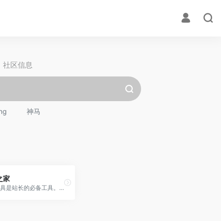
社区信息
ng
神马
之家
站长工具是站长的必备工具。经常上站长工具可以了解SEO数据变化。还可以检测网站死链接、蜘蛛访问、HTML格式检测、网站速度测试、友情链接检查、网站域名IP查询、PR、权重查询、alexa、whois查询等等。