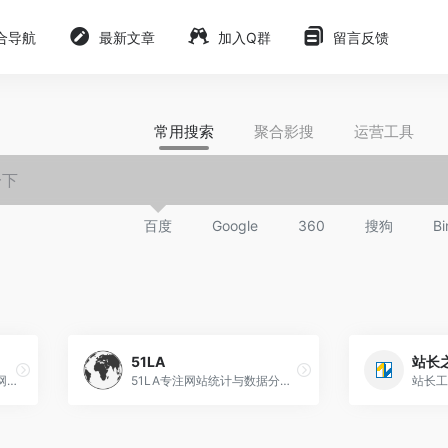
合导航
最新文章
加入Q群
留言反馈
常用搜索
聚合影搜
运营工具
百度
Google
360
搜狗
Bi
51LA
站长
ip查询 查ip 网站ip查询 同ip网站查询 iP反查域名 iP查域名 同ip域名
51LA专注网站统计与数据分析行业20年，以数据统计分析为核心，驱动产品设计与运营策略，深入挖掘用户和产品需求，赋能商业决策。旗下拥有51.LA 网站统计等多个数据分析平台，目前累计超过千万应用提供流量统计服务，致力于为开发者及中小企业提供专业的数据服务工具和解决方案。