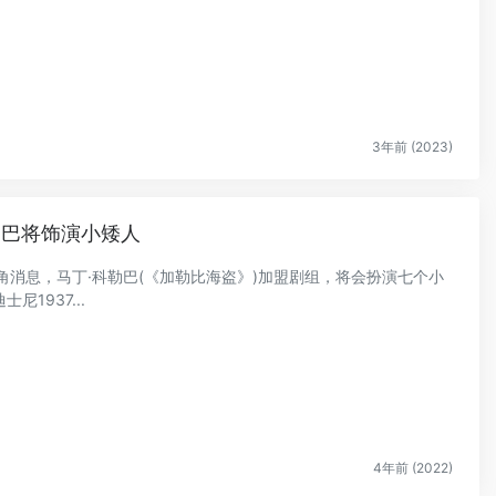
3年前 (2023)
勒巴将饰演小矮人
角消息，马丁·科勒巴(《加勒比海盗》)加盟剧组，将会扮演七个小
之一的Grumpy。影片将在明年上映。 迪士尼1937...
4年前 (2022)