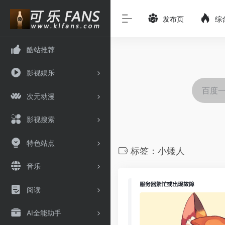
发布页
综
酷站推荐
影视娱乐
次元动漫
影视搜索
特色站点
标签：小矮人
音乐
阅读
AI全能助手