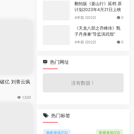
翻拍版《釜山行》延档 原
计划2023年4月21日上映
4年前 (2022)
0
《天龙八部之乔峰传》甄
子丹身兼“导监演武指”
4年前 (2022)
0
热门网址
破亿 刘青云疯
没有数据！
1,520
热门标签
电影资讯
(73)
影视资讯
(72)