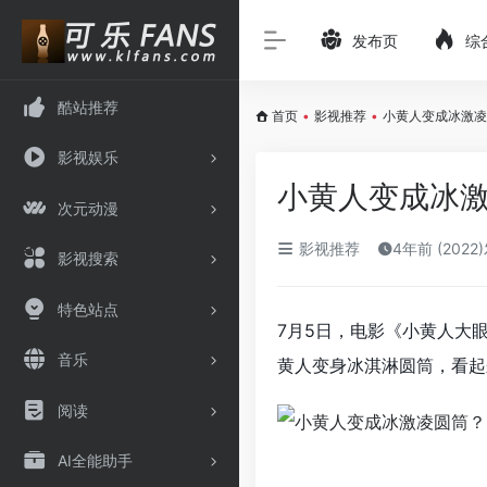
发布页
综
酷站推荐
首页
•
影视推荐
•
小黄人变成冰激凌
影视娱乐
小黄人变成冰激
次元动漫
影视推荐
4年前 (2022
影视搜索
特色站点
7月5日，电影《小黄人大
音乐
黄人变身冰淇淋圆筒，看起
阅读
AI全能助手