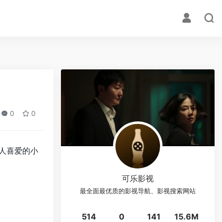
0
0
人喜爱的小
可乐影视
最全面最优质的影视导航、影视搜索网站
514
0
141
15.6M