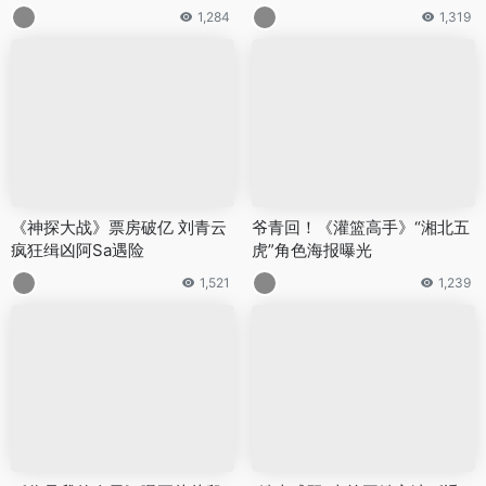
1,284
1,319
《神探大战》票房破亿 刘青云
爷青回！《灌篮高手》“湘北五
疯狂缉凶阿Sa遇险
虎”角色海报曝光
1,521
1,239