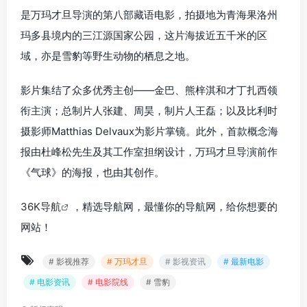
是万玛才旦导演的第八部藏语电影，拍摄地为青海果洛州
玛多县境内的三江源国家公园，这片海拔近五千米的区
域，亦是雪豹等野生动物的栖息之地。
影片集结了众多优秀主创——金巴、熊梓淇和才丁扎西领
衔主演；总制片人张建、周昊，制片人王磊；以及比利时
摄影师Matthias Delvaux为影片掌镜。此外，首款概念海
报由杜峰松先生及其工作室担纲设计，万玛才旦导演前作
《气球》的海报，也由其创作。
36K导航
，精选导航网，最懂你的导航网，给你想要的
网站！
# 影视推荐
# 万玛才旦
# 影视资讯
# 最新电影
# 电影资讯
# 电影院线
# 雪豹