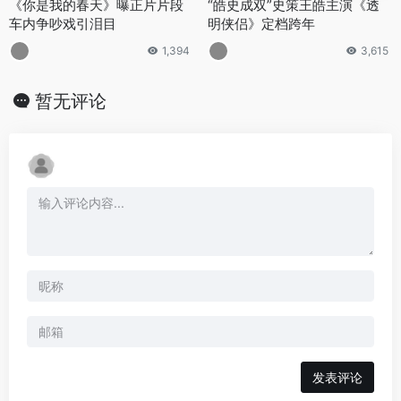
《你是我的春天》曝正片片段
“皓史成双”史策王皓主演《透
车内争吵戏引泪目
明侠侣》定档跨年
1,394
3,615
暂无评论
发表评论