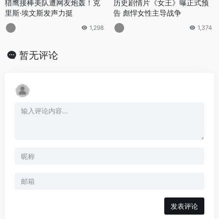
猎鹰接棒美队遭网友炮轰！克
历史剧情片《女王》曝正式预
里斯·埃文斯发声力挺
告 彪悍女性主导战争
1,298
1,374
暂无评论
发表评论