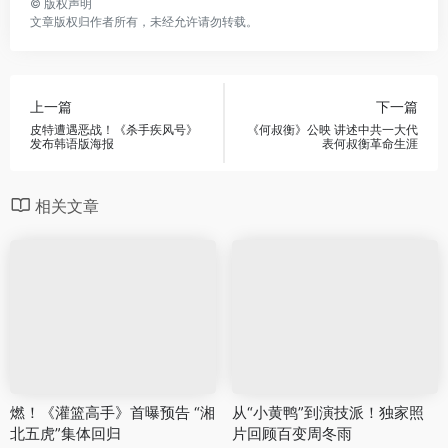
©
版权声明
文章版权归作者所有，未经允许请勿转载。
上一篇
下一篇
皮特遭遇恶战！《杀手疾风号》
《何叔衡》公映 讲述中共一大代
发布韩语版海报
表何叔衡革命生涯
相关文章
燃！《灌篮高手》首曝预告 “湘
从“小黄鸭”到演技派！独家照
北五虎”集体回归
片回顾百变周冬雨