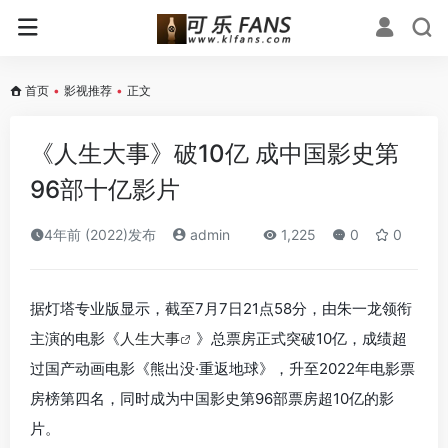
首页
•
影视推荐
•
正文
《人生大事》破10亿 成中国影史第
96部十亿影片
4年前 (2022)发布
admin
1,225
0
0
据灯塔专业版显示，截至7月7日21点58分，由朱一龙领衔
主演的电影《
人生大事
》总票房正式突破10亿，成绩超
过国产动画电影《熊出没·重返地球》，升至2022年电影票
房榜第四名，同时成为中国影史第96部票房超10亿的影
片。