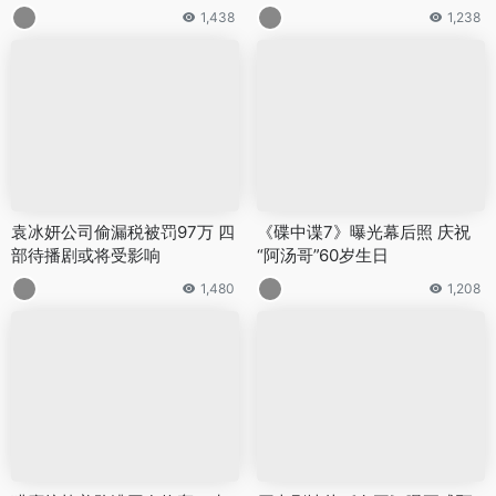
1,438
1,238
袁冰妍公司偷漏税被罚97万 四
《碟中谍7》曝光幕后照 庆祝
部待播剧或将受影响
“阿汤哥”60岁生日
1,480
1,208