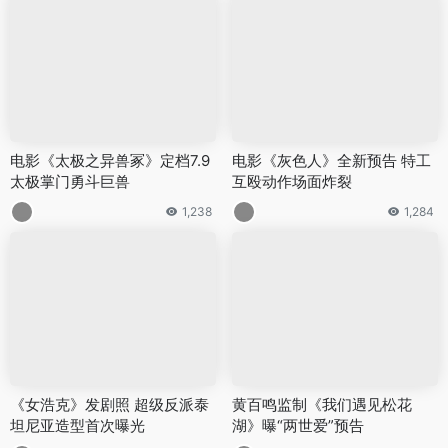
电影《太极之异兽冢》定档7.9
电影《灰色人》全新预告 特工
太极掌门勇斗巨兽
互殴动作场面炸裂
1,238
1,284
《女浩克》发剧照 超级反派泰
黄百鸣监制《我们遇见松花
坦尼亚造型首次曝光
湖》曝“两世爱”预告