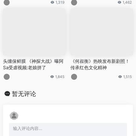
1,319
1,462
头缠保鲜膜 《神探大战》曝阿
《何叔衡》热映发布新剧照！
Sa受虐视频:老娘拼了
传承红色文化精神
1,845
1,515
暂无评论