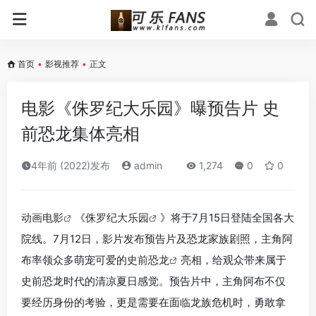
首页
•
影视推荐
•
正文
电影《侏罗纪大乐园》曝预告片 史
前恐龙集体亮相
4年前 (2022)发布
admin
1,274
0
0
动画电影
《
侏罗纪大乐园
》将于7月15日登陆全国各大
院线。7月12日，影片发布预告片及恐龙家族剧照，主角阿
布率领众多萌宠可爱的
史前恐龙
亮相，给观众带来属于
史前恐龙时代的清凉夏日感觉。预告片中，主角阿布不仅
要经历身份的考验，更是需要在面临龙族危机时，勇敢拿