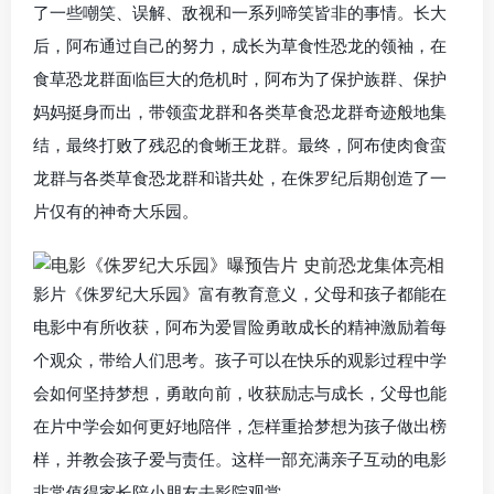
了一些嘲笑、误解、敌视和一系列啼笑皆非的事情。长大
后，阿布通过自己的努力，成长为草食性恐龙的领袖，在
食草恐龙群面临巨大的危机时，阿布为了保护族群、保护
妈妈挺身而出，带领蛮龙群和各类草食恐龙群奇迹般地集
结，最终打败了残忍的食蜥王龙群。最终，阿布使肉食蛮
龙群与各类草食恐龙群和谐共处，在侏罗纪后期创造了一
片仅有的神奇大乐园。
影片《侏罗纪大乐园》富有教育意义，父母和孩子都能在
电影中有所收获，阿布为爱冒险勇敢成长的精神激励着每
个观众，带给人们思考。孩子可以在快乐的观影过程中学
会如何坚持梦想，勇敢向前，收获励志与成长，父母也能
在片中学会如何更好地陪伴，怎样重拾梦想为孩子做出榜
样，并教会孩子爱与责任。这样一部充满亲子互动的电影
非常值得家长陪小朋友去影院观赏。