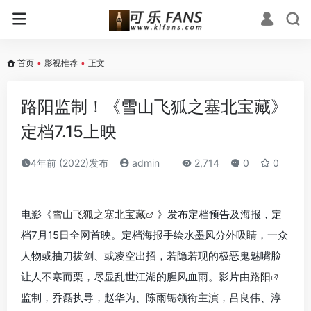
首页
•
影视推荐
•
正文
路阳监制！《雪山飞狐之塞北宝藏》
定档7.15上映
4年前 (2022)发布
admin
2,714
0
0
电影《
雪山飞狐之塞北宝藏
》发布定档预告及海报，定
档7月15日全网首映。定档海报手绘水墨风分外吸睛，一众
人物或抽刀拔剑、或凌空出招，若隐若现的极恶鬼魅嘴脸
让人不寒而栗，尽显乱世江湖的腥风血雨。影片由
路阳
监制，乔磊执导，赵华为、陈雨锶领衔主演，吕良伟、淳