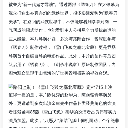
被誉为“新一代鬼才导演”。通过两部《绣春刀》在大银幕为
观众打造出亦真亦幻的武侠世界，很多影迷爱称为“绣春刀
美学”。在路阳的武侠世界中，不仅能够看到拳拳到肉、一
气呵成的招式动作，也能看到主人公拼尽全力反抗命运的
巨大能量。本片导演乔磊，多次与路阳合作，曾深度参与
《绣春刀》制作过程，《雪山飞狐之塞北宝藏》更是乔磊
导演首个自编自导的电影作品。此外，本片的创作幕后团
队启用了《绣春刀》、《刺杀小说家》原班制作团队，力
图为观众呈现千山雪海的旷世美景和极致的视效奇观。
值得一提的是，本片除优秀的赵华为、陈雨锶青年演员
外，更邀请到多次出演金庸先生作品各类经典角色的饰演
者陈紫函与85版《雪山飞狐》胡斐的扮演者吕良伟等实力
演员加盟。此次，“八恶人”集结飞狐山伺机而动，个个绝非