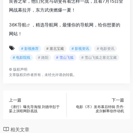
良善之辈，他们究竟与胡斐有着怎样一战，且看7月15日全
网战幕拉开，东方武侠燃爆一夏！
36K导航
，精选导航网，最懂你的导航网，给你想要的
网站！
# 影视推荐
# 塞北宝藏
# 影视资讯
# 电影资讯
# 电影院线
# 路阳
# 雪山飞狐
# 雪山飞狐之塞北宝藏
©
版权声明
文章版权归作者所有，未经允许请勿转载。
上一篇
下一篇
《潜行》曝先导海报 刘德华彭于
电影《不》发布幕后特辑 乔丹·
晏上演暗网卧底战
皮尔解释创作动机
相关文章