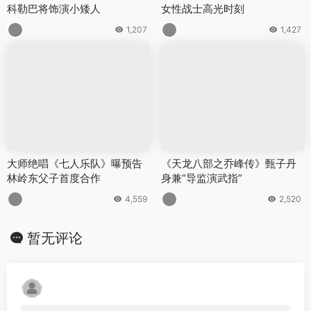
科勒巴将饰演小矮人
女性战士高光时刻
1,207
1,427
大师绝唱《七人乐队》曝预告
《天龙八部之乔峰传》甄子丹
林岭东父子首度合作
身兼“导监演武指”
4,559
2,520
暂无评论