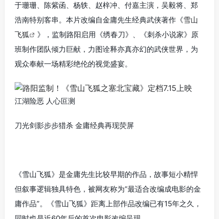
于珊珊、陈紫函、杨轶、赵梓冲、付嘉主演，吴毅将、郑
浩南特别客串。本片改编自金庸先生经典武侠著作《
雪山
飞狐
》，监制路阳启用《绣春刀》、《刺杀小说家》原
班制作团队倾力巨献，力图诠释亦真亦幻的武侠世界，为
观众奉献一场精彩绝伦的视觉盛宴。
江湖险恶 人心叵测
刀光剑影步步猎杀 金庸经典再现荧屏
《雪山飞狐》是金庸先生比较早期的作品，故事短小精悍
但叙事逻辑独具特色，被网友称为“最适合改编成电影的金
庸作品”。《雪山飞狐》距离上部作品改编已有15年之久，
同时也是近60年后的首次电影改编呈现。