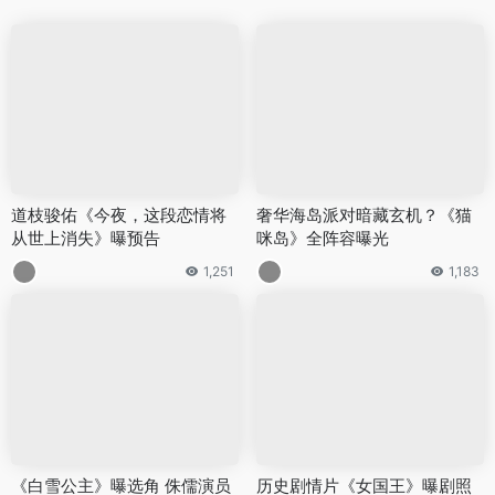
道枝骏佑《今夜，这段恋情将
奢华海岛派对暗藏玄机？《猫
从世上消失》曝预告
咪岛》全阵容曝光
1,251
1,183
《白雪公主》曝选角 侏儒演员
历史剧情片《女国王》曝剧照