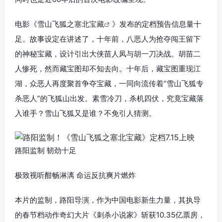
电影《雪山飞狐之
塞北宝藏
》发布的定档预告信息量十
足。故事设定在讲述了，十年前，八恶人为抢夺闯王留下
的神秘宝藏，设计引出大侠苗人凤与胡一刀决战。胡苗二
人惨死，然而藏宝图却不知去向。十年后，藏宝图重现江
湖，众恶人再度聚首争夺宝藏，一同向流传着“雪山飞狐专
杀恶人”的飞狐山出发。素雪冷刀，杀机四伏，究竟宝藏落
入谁手？雪山飞狐又是谁？不免引人猜测。
路阳监制 韧劲十足
极致视听酣畅淋漓 命运反抗爽片燃炸
本片的监制，路阳导演，作为中国电影新生力量，其执导
的春节档动作奇幻大片《刺杀小说家》斩获10.35亿票房，