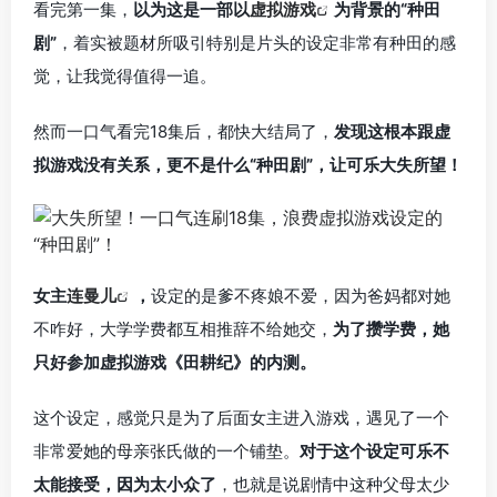
看完第一集，
以为这是一部以
虚拟游戏
为背景的“种田
剧”
，着实被题材所吸引特别是片头的设定非常有种田的感
觉，让我觉得值得一追。
然而一口气看完18集后，都快大结局了，
发现这根本跟虚
拟游戏没有关系，更不是什么“种田剧”，让可乐大失所望！
女主
连曼儿
，
设定的是爹不疼娘不爱，因为爸妈都对她
不咋好，大学学费都互相推辞不给她交，
为了攒学费，她
只好参加虚拟游戏《田耕纪》的内测。
这个设定，感觉只是为了后面女主进入游戏，遇见了一个
非常爱她的母亲张氏做的一个铺垫。
对于这个设定可乐不
太能接受，因为太小众了
，也就是说剧情中这种父母太少