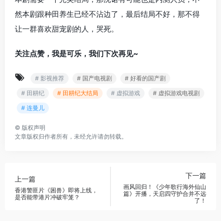
然本剧跟种田养生已经不沾边了，最后结局不好，那不得
让一群喜欢甜宠剧的人，哭死。
关注点赞，我是可乐，我们下次再见~
# 影视推荐
# 国产电视剧
# 好看的国产剧
# 田耕纪
# 田耕纪大结局
# 虚拟游戏
# 虚拟游戏电视剧
# 连曼儿
©
版权声明
文章版权归作者所有，未经允许请勿转载。
下一篇
上一篇
画风回归！《少年歌行海外仙山
香港警匪片《困兽》即将上线，
篇》开播，天启四守护合并不远
是否能带港片冲破牢笼？
了！