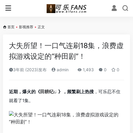
首页
•
影视推荐
•
正文
大失所望！一口气连刷18集，浪费虚
拟游戏设定的“种田剧”！
3年前 (2023)发布
admin
1,493
0
0
近期，爆火的《
田耕纪
》，频繁刷上热搜
，可乐忍不住
就看了1集。