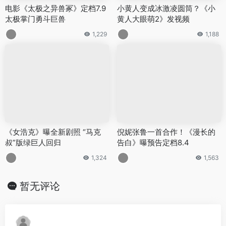
电影《太极之异兽冢》定档7.9
小黄人变成冰激凌圆筒？《小
太极掌门勇斗巨兽
黄人大眼萌2》发视频
1,229
1,188
《女浩克》曝全新剧照 “马克
倪妮张鲁一首合作！《漫长的
叔”版绿巨人回归
告白》曝预告定档8.4
1,324
1,563
暂无评论