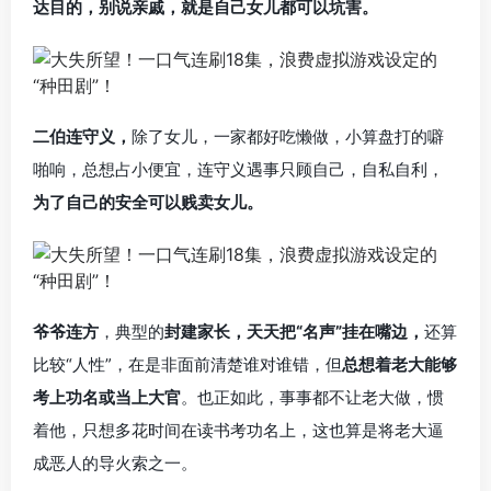
达目的，别说亲戚，就是自己女儿都可以坑害。
二伯连守义，
除了女儿，一家都好吃懒做，小算盘打的噼
啪响，总想占小便宜，连守义遇事只顾自己，自私自利，
为了自己的安全可以贱卖女儿。
爷爷连方
，典型的
封建家长，天天把“名声”挂在嘴边，
还算
比较“人性”，在是非面前清楚谁对谁错，但
总想着老大能够
考上功名或当上大官
。也正如此，事事都不让老大做，惯
着他，只想多花时间在读书考功名上，这也算是将老大逼
成恶人的导火索之一。