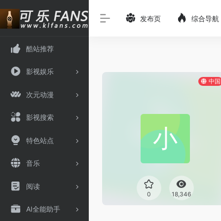
发布页
综合导航
酷站推荐
影视娱乐
中国
次元动漫
影视搜索
特色站点
音乐
阅读
0
18,346
AI全能助手