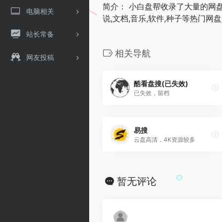
简介： 小白盘帮收录了大量的网盘
电脑相关
说,文档,音乐,软件,种子等热门网
站长常备
相关导航
网友投稿
酷看盘搜(已失效)
已失效，留档
易搜
云盘高清，4K资源较多
暂无评论