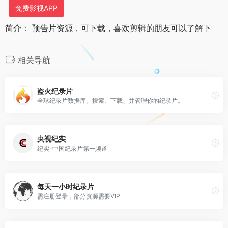
免费影视APP
简介： 预告片资源，可下载，喜欢剪辑的朋友可以了解下
相关导航
盗火纪录片
全球纪录片数据库。搜索、下载、并管理你的纪录片。
央视纪实
纪实-中国纪录片第一频道
每天一小时纪录片
需注册登录，部分资源需要VIP