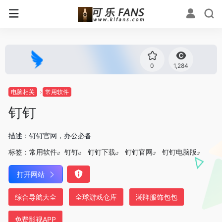
0
1,284
电脑相关
常用软件
钉钉
描述：钉钉官网，办公必备
标签：
常用软件
钉钉
钉钉下载
钉钉官网
钉钉电脑版
打开网站
综合导航大全
全球游戏仓库
潮牌服饰包包
免费影视APP