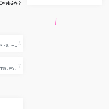
工智能等多个
+
wxDev-C++官网下载，一款基于Dev-C++的集成开发环境（IDE），继承了Dev-C++的简洁高效特性，并引入了直观的对话框设计工具
微信小程序官网下载，开发工具