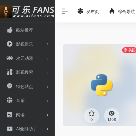
发布页
综合导航
酷站推荐
影视娱乐
美国
次元动漫
影视搜索
特色站点
音乐
阅读
0
1,108
AI全能助手