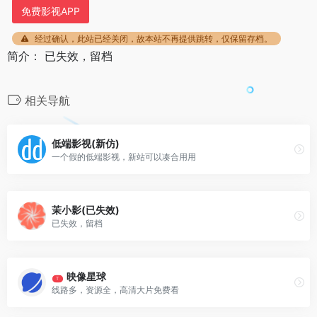
免费影视APP
经过确认，此站已经关闭，故本站不再提供跳转，仅保留存档。
简介： 已失效，留档
相关导航
低端影视(新仿)
一个假的低端影视，新站可以凑合用用
茉小影(已失效)
已失效，留档
映像星球
T
线路多，资源全，高清大片免费看