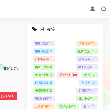
热门标签
电影资讯
(73)
影视资讯
(72)
电影院线
(46)
最新电影
(44)
在线影视
(25)
在线观看
(21)
电影下载
(21)
娱乐资讯
(20)
麒麟影音
免费电影
(18)
最新电影
(18)
动漫
(16)
网盘搜索
(16)
电视剧
(15)
电影预告
(15)
免费图床
(14)
影视APP
在线动漫
(14)
音乐下载
(13)
八卦传闻
(13)
电影搜索
(12)
图床
(12)