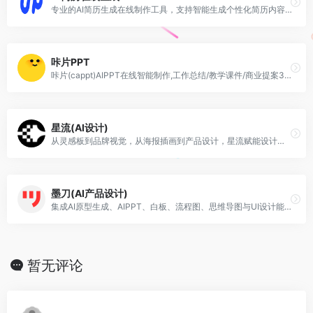
专业的AI简历生成在线制作工具，支持智能生成个性化简历内容，精准匹配岗位需求，涵盖各行业简历模板，可以在线编辑、免费下载使用
咔片PPT
咔片(cappt)AIPPT在线智能制作,工作总结/教学课件/商业提案3分钟搞定,10万+场景模板一键替换,AI自动排版+多格式导出,支持在线编辑,一键生成PPT,咔片ppt制作网站基础功能永久免费使用！
星流(AI设计)
从灵感板到品牌视觉，从海报插画到产品设计，星流赋能设计师打破边界，让每一个创意精准落地。
墨刀(AI产品设计)
集成AI原型生成、AIPPT、白板、流程图、思维导图与UI设计能力，支持Axure/Sketch/Figma文件导入
暂无评论