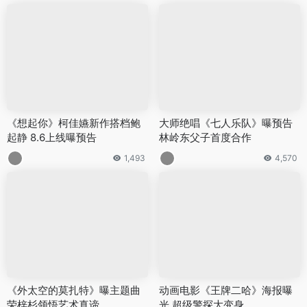
《想起你》柯佳嬿新作搭档鲍
大师绝唱《七人乐队》曝预告
起静 8.6上线曝预告
林岭东父子首度合作
1,493
4,570
《外太空的莫扎特》曝主题曲
动画电影《王牌二哈》海报曝
荣梓杉领悟艺术真谛
光 超级警探大变身