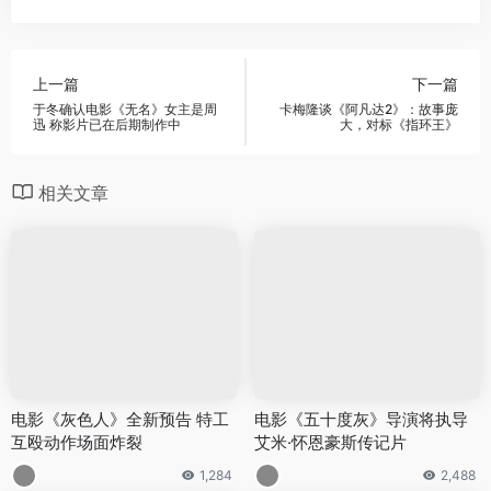
上一篇
下一篇
于冬确认电影《无名》女主是周
卡梅隆谈《阿凡达2》：故事庞
迅 称影片已在后期制作中
大，对标《指环王》
相关文章
电影《灰色人》全新预告 特工
电影《五十度灰》导演将执导
互殴动作场面炸裂
艾米·怀恩豪斯传记片
1,284
2,488