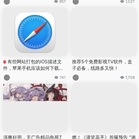
957
1,027
有些网站打包的IOS描述文
推荐5个免费影视TV软件，盒
T
件，苹果手机应该如何下载并
子必备，线路多又快！
安装使用？
741
1,708
清爽好用，无广告精品电视T
燃！《灌篮高手》首曝预告 “湘