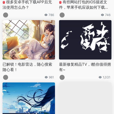
很多安卓手机下载APP后无
有些网站打包的IOS描述文
T
T
法使用怎么办？
件，苹果手机应该如何下载并
安装使用？
786
746
已解锁！电影雷达，随心搜索
最新修复精品TV，I酷你值得拥
随心看！
有~
961
1,031